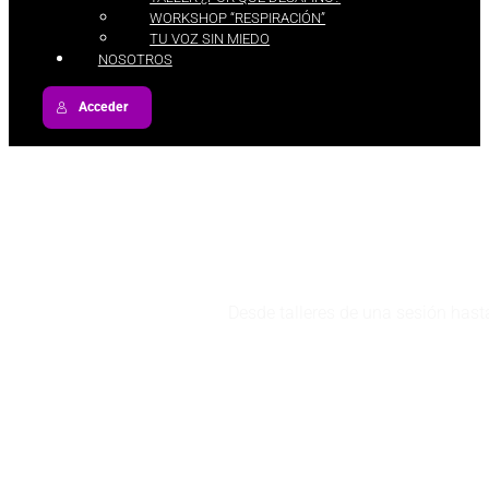
WORKSHOP “RESPIRACIÓN”
TU VOZ SIN MIEDO
NOSOTROS
Acceder
Desde talleres de una sesión hast
EXPLORAR CURSOS