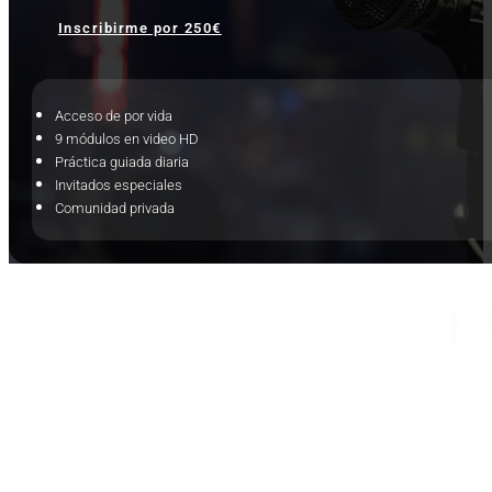
Inscribirme por 250€
Acceso de por vida
9 módulos en video HD
Práctica guiada diaria
Invitados especiales
Comunidad privada
Ayuda