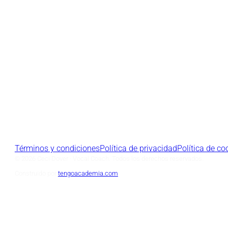
Términos y condiciones
Política de privacidad
Política de co
© 2026 Ceci Dover · Vocal Coach. Todos los derechos reservados.
Construido por
tengoacademia.com