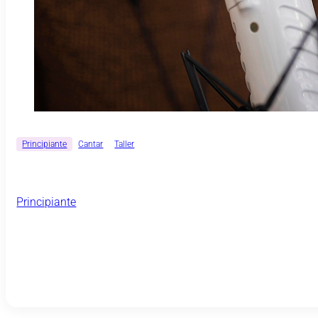
Principiante
Cantar
Taller
¿Por qué desafino?
Principiante
60 €
30 €
VER MÁS