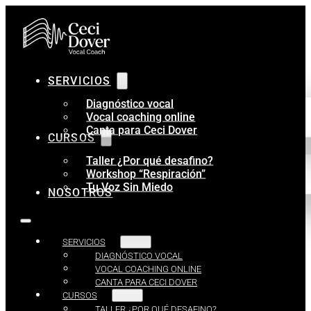
SERVICIOS
Diagnóstico vocal
Vocal coaching online
Canta para Ceci Dover
CURSOS
Taller ¿Por qué desafino?
Workshop “Respiración”
Tu Voz Sin Miedo
NOSOTROS
SERVICIOS
DIAGNÓSTICO VOCAL
VOCAL COACHING ONLINE
CANTA PARA CECI DOVER
CURSOS
TALLER ¿POR QUÉ DESAFINO?