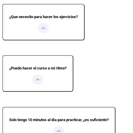
¿Que necesito para hacer los ejercicios?
Solo necesitas un móvil, tablet u ordenador, conexión a internet, un espa
trabajar tu voz.
¿Puedo hacer el curso a mi ritmo?
Sí. El curso está pensado para que avances a tu ritmo, según tu horario y t
cada módulo.
Solo tengo 10 minutos al día para practicar, ¿es suficiente?