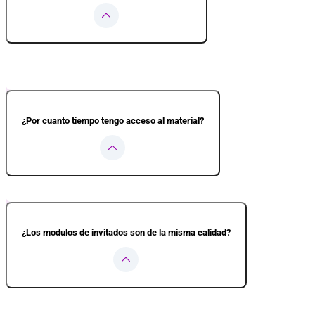
Muchas personas empiezan a notar cambios desde los primeros módulos, es
más rápido vas a sentir avances reales.
¿Por cuanto tiempo tengo acceso al material?
Tienes acceso al material para avanzar a tu ritmo, repetir las clases cuand
¿Los modulos de invitados son de la misma calidad?
Sí, totalmente. Los módulos invitados forman parte del recorrido del curs
Five, dos profesores reconocidos también por sus canales de YouTube.