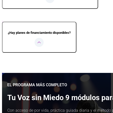
Sí. El curso está pensado para que avances a tu ritmo, según tu horario y t
cada módulo.
¿Hay planes de financiamiento disponibles?
Sí, contamos con opciones de pago en cuotas para que puedas acceder al 
pago.
Para conocer las opciones disponibles para tu caso, escríbenos a través 
proceder.
EL PROGRAMA MÁS COMPLETO
Tu Voz sin Miedo 9 módulos par
Con acceso de por vida, práctica guiada diaria y el método