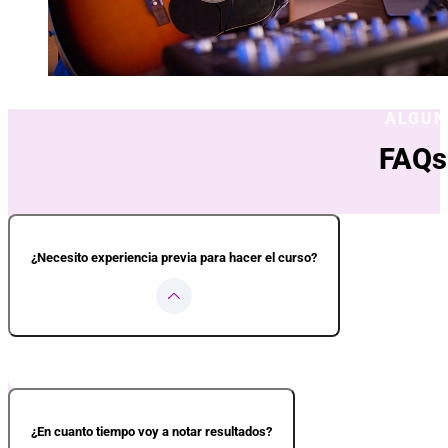
ALGUN
FAQs
¿Necesito experiencia previa para hacer el curso?
No. El curso está diseñado para acompañarte desde cero, incluso si sient
paso a paso y sin complicarte.
¿En cuanto tiempo voy a notar resultados?